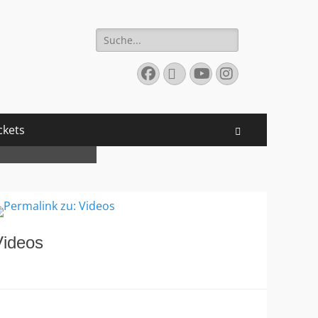
Suchen
nach:
Facebook
E-
YouTube
Instagram
Mail
19)
Mehr hier...
ckets
Suchen
Videos