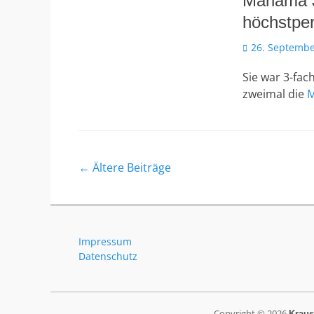
Mariama 
höchstper
Veröffentlicht
26. Septembe
am
Sie war 3-fac
zweimal die
M
Beitragsnavigation
←
Ältere Beiträge
Impressum
Datenschutz
Copyright © 2026
Kraus