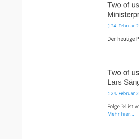
Two of us
Ministerp
Veröffentlicht
24. Februar 
am
Der heutige P
Two of us
Lars Sän
Veröffentlicht
24. Februar 
am
Folge 34 ist 
Mehr hier…