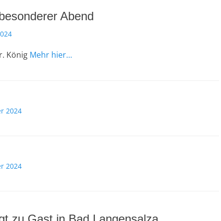
 besonderer Abend
2024
r. König
Mehr hier…
r 2024
r 2024
gt zu Gast in Bad Langensalza