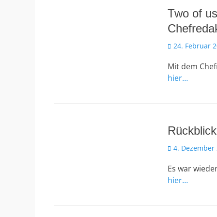
Two of us
Chefredak
Veröffentlicht
24. Februar 
am
Mit dem Chef
hier…
Rückblick
Veröffentlicht
4. Dezember
am
Es war wiede
hier…