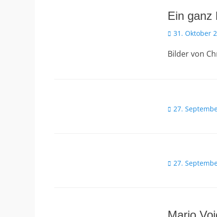
Ein ganz
Veröffentlicht
31. Oktober 
am
Bilder von Ch
Veröffentlicht
27. Septembe
am
Veröffentlicht
27. Septembe
am
Mario Voi