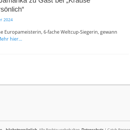
Jamanka zu Gast bei „Krause
sönlich“
r 2024
he Europameisterin, 6-fache Weltcup-Siegerin, gewann
ehr hier…
. Alle Rechte vorbehalten.
| Catch Respo
e…höchstpersönlich
Datenschutz