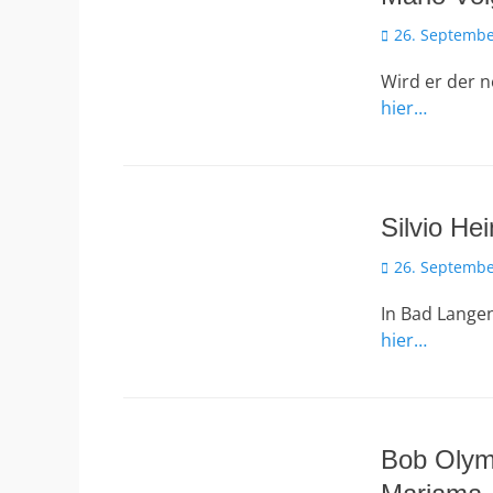
Veröffentlicht
26. Septembe
am
Wird er der n
hier…
Silvio He
Veröffentlicht
26. Septembe
am
In Bad Lange
hier…
Bob Olym