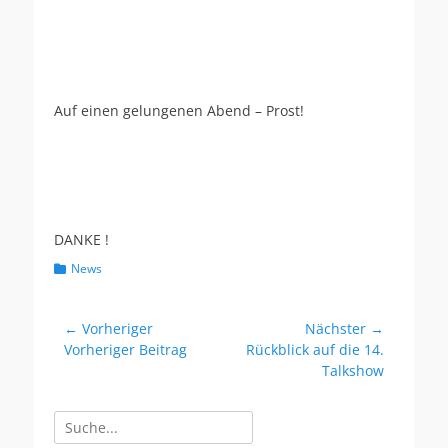
Auf einen gelungenen Abend – Prost!
DANKE !
Kategorien
News
Beitragsnavigation
← Vorheriger
Nächster →
Vorheriger
Nächster
Vorheriger Beitrag
Rückblick auf die 14.
Beitrag:
Beitrag:
Talkshow
Suchen
nach: