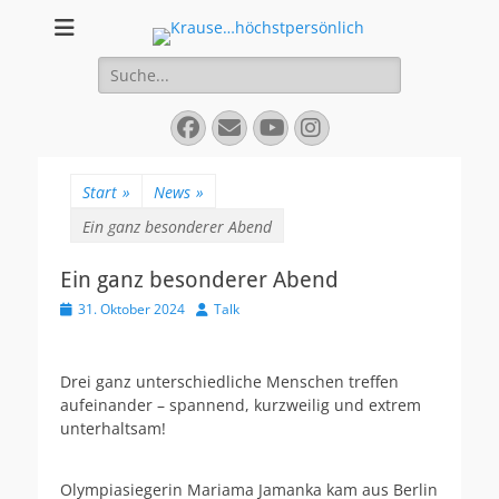
Krause...höchstper
Live-Talk
Suchen
nach:
Facebook
E-
YouTube
Instagram
Mail
Start
»
News
»
Ein ganz besonderer Abend
Ein ganz besonderer Abend
Veröffentlicht
Autor
31. Oktober 2024
Talk
am
Drei ganz unterschiedliche Menschen treffen
aufeinander – spannend, kurzweilig und extrem
unterhaltsam!
Olympiasiegerin Mariama Jamanka kam aus Berlin