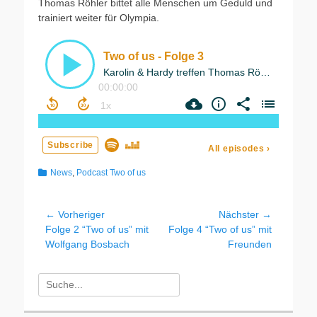
Thomas Röhler bittet alle Menschen um Geduld und
trainiert weiter für Olympia.
Kategorien
News
,
Podcast Two of us
Beitragsnavigation
← Vorheriger
Nächster →
Vorheriger
Nächster
Folge 2 “Two of us” mit
Folge 4 “Two of us” mit
Beitrag:
Beitrag:
Wolfgang Bosbach
Freunden
Suchen
nach: