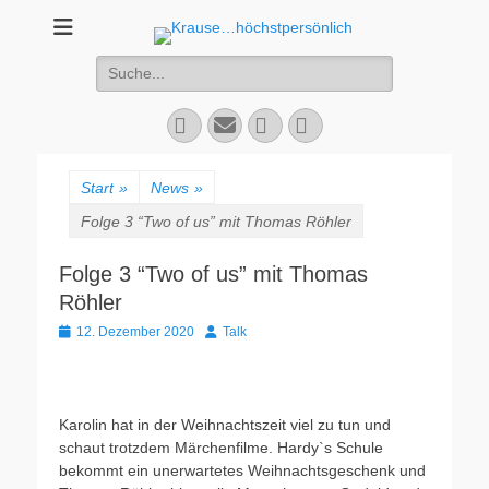
Krause...höchstper
Live-Talk
Suchen
nach:
Facebook
E-
YouTube
Instagram
Mail
Start
»
News
»
Folge 3 “Two of us” mit Thomas Röhler
Folge 3 “Two of us” mit Thomas
Röhler
Veröffentlicht
Autor
12. Dezember 2020
Talk
am
Karolin hat in der Weihnachtszeit viel zu tun und
schaut trotzdem Märchenfilme. Hardy`s Schule
bekommt ein unerwartetes Weihnachtsgeschenk und