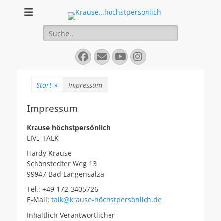
Krause...höchstper
Live-Talk
Suchen
nach:
Facebook
E-
YouTube
Instagram
Mail
Start
»
Impressum
Impressum
Krause höchstpersönlich
LIVE-TALK
Hardy Krause
Schönstedter Weg 13
99947 Bad Langensalza
Tel.: +49 172-3405726
E-Mail:
talk@krause-höchstpersönlich.de
Inhaltlich Verantwortlicher