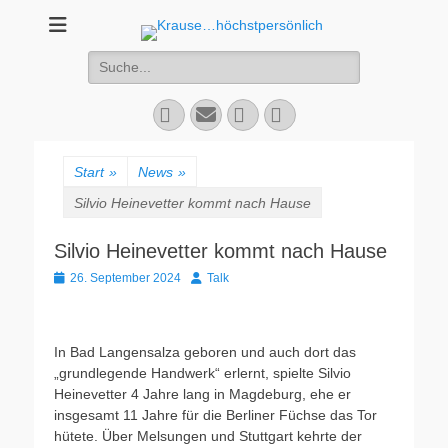
Krause...höchstper
Live-Talk
Suchen
nach:
Facebook
E-
YouTube
Instagram
Mail
Start
»
News
»
Silvio Heinevetter kommt nach Hause
Silvio Heinevetter kommt nach Hause
Veröffentlicht
Autor
26. September 2024
Talk
am
In Bad Langensalza geboren und auch dort das
„grundlegende Handwerk“ erlernt, spielte Silvio
Heinevetter 4 Jahre lang in Magdeburg, ehe er
insgesamt 11 Jahre für die Berliner Füchse das Tor
hütete. Über Melsungen und Stuttgart kehrte der