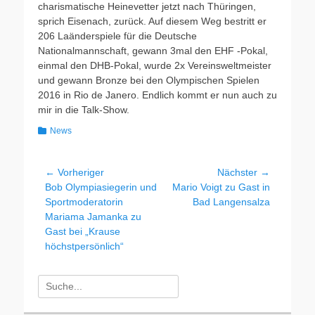
charismatische Heinevetter jetzt nach Thüringen,
sprich Eisenach, zurück. Auf diesem Weg bestritt er
206 Laänderspiele für die Deutsche
Nationalmannschaft, gewann 3mal den EHF -Pokal,
einmal den DHB-Pokal, wurde 2x Vereinsweltmeister
und gewann Bronze bei den Olympischen Spielen
2016 in Rio de Janero. Endlich kommt er nun auch zu
mir in die Talk-Show.
Kategorien
News
Beitragsnavigation
← Vorheriger
Nächster →
Vorheriger
Nächster
Bob Olympiasiegerin und
Mario Voigt zu Gast in
Beitrag:
Beitrag:
Sportmoderatorin
Bad Langensalza
Mariama Jamanka zu
Gast bei „Krause
höchstpersönlich“
Suchen
nach: