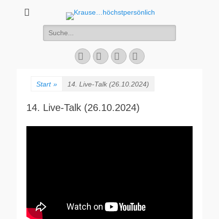
Krause...höchstper
Live-Talk
Suchen
nach:
Facebook
E-
YouTube
Instagram
Mail
Start
»
14. Live-Talk (26.10.2024)
14. Live-Talk (26.10.2024)